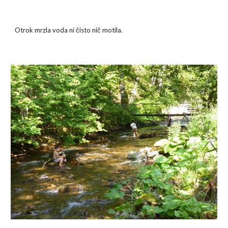
Otrok mrzla voda ni čisto nič motila.