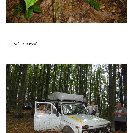
ali za "čik pavzo"