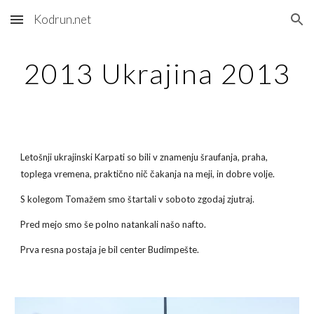
Kodrun.net
Skip to main content
Skip to navigation
2013 Ukrajina 2013
Letošnji ukrajinski Karpati so bili v znamenju šraufanja, praha, 
toplega vremena, praktično nič čakanja na meji, in dobre volje.
S kolegom Tomažem smo štartali v soboto zgodaj zjutraj.
Pred mejo smo še polno natankali našo nafto.
Prva resna postaja je bil center Budimpešte.