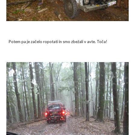
Potem pa je začelo ropotati in smo zbežali v avte. Toča!