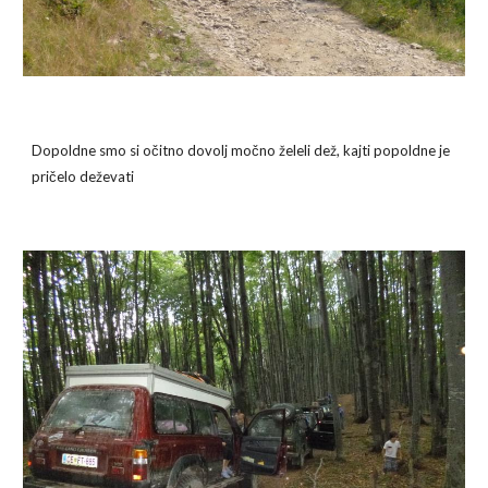
Dopoldne smo si očitno dovolj močno želeli dež, kajti popoldne je 
pričelo deževati