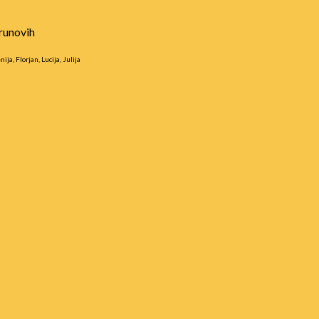
ip to main content
Skip to navigat
runovih
ja, Florjan, Lucija, Julija